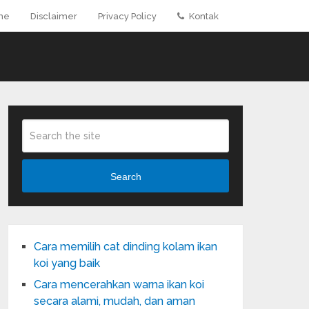
me
Disclaimer
Privacy Policy
Kontak
Search
Cara memilih cat dinding kolam ikan
koi yang baik
Cara mencerahkan warna ikan koi
secara alami, mudah, dan aman