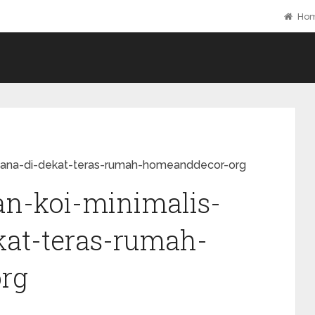
Ho
rhana-di-dekat-teras-rumah-homeanddecor-org
an-koi-minimalis-
kat-teras-rumah-
rg