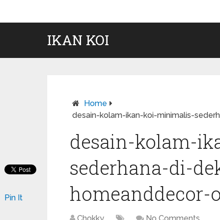
IKAN KOI
Home
desain-kolam-ikan-koi-minimalis-sede
desain-kolam-ik
sederhana-di-de
homeanddecor-o
Pin It
Chokky
No Comments