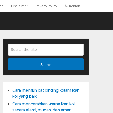
me
Disclaimer
Privacy Policy
Kontak
Search
Cara memilih cat dinding kolam ikan
koi yang baik
Cara mencerahkan warna ikan koi
secara alami, mudah, dan aman