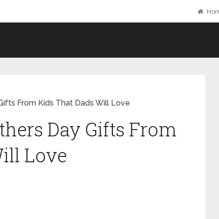
Ho
 Gifts From Kids That Dads Will Love
Fathers Day Gifts From
ill Love