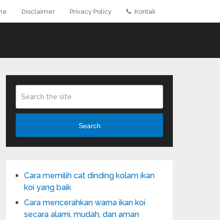
me
Disclaimer
Privacy Policy
Kontak
Search
Cara memilih cat dinding kolam ikan
koi yang baik
Cara mencerahkan warna ikan koi
secara alami, mudah, dan aman