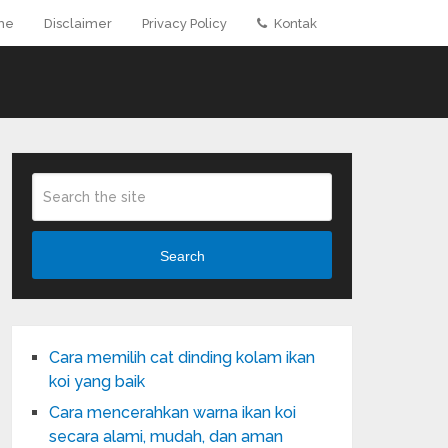
me
Disclaimer
Privacy Policy
Kontak
Search
Cara memilih cat dinding kolam ikan
koi yang baik
Cara mencerahkan warna ikan koi
secara alami, mudah, dan aman